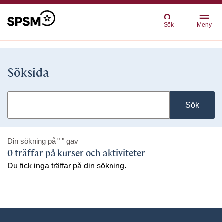
Sök
Meny
Söksida
Sök
Din sökning på
" "
gav
0 träffar på kurser och aktiviteter
Du fick inga träffar på din sökning.