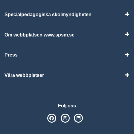
Specialpedagogiska skolmyndigheten
Vis
Om webbplatsen www.spsm.se
Vis
Press
Visa
Våra webbplatser
Visa
Följ oss
SPSM på Facebook
SPSM på Instagram
Följ oss på Linkedin