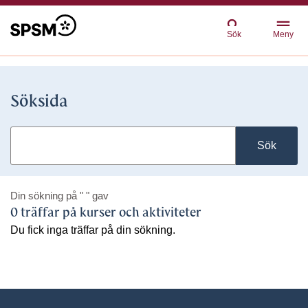
Sök
Meny
Söksida
Sök
Din sökning på
" "
gav
0 träffar på kurser och aktiviteter
Du fick inga träffar på din sökning.