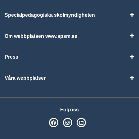
Specialpedagogiska skolmyndigheten
Vis
Om webbplatsen www.spsm.se
Vis
Press
Visa
Våra webbplatser
Visa
Följ oss
SPSM på Facebook
SPSM på Instagram
Följ oss på Linkedin