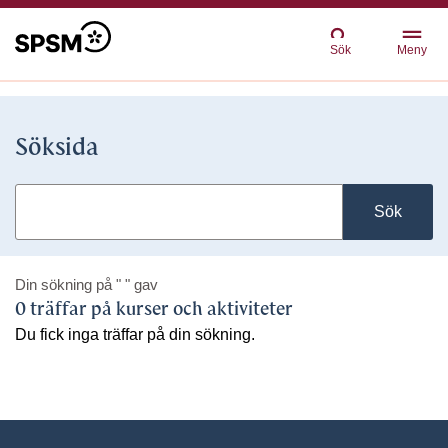
Sök
Meny
Söksida
Sök
Din sökning på
" "
gav
0 träffar på kurser och aktiviteter
Du fick inga träffar på din sökning.