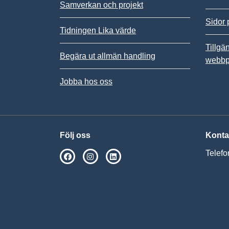
Samverkan och projekt
Sidor 
Tidningen Lika värde
Tillgä
Begära ut allmän handling
webbp
Jobba hos oss
Följ oss
Konta
Telefo
SPSM på Facebook
SPSM på Instagram
Följ oss på Linkedin