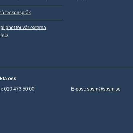
på teckenspråk
nglighet för vår externa
lats
kta oss
n: 010 473 50 00
E-post:
spsm@spsm.se