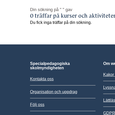
Din sökning på
" "
gav
0 träffar på kurser och aktivitete
Du fick inga träffar på din sökning.
Specialpedagogiska
Om we
skolmyndigheten
Kakor 
Kontakta oss
Lyssn
Organisation och uppdrag
Lättlä
Följ oss
GDPR,