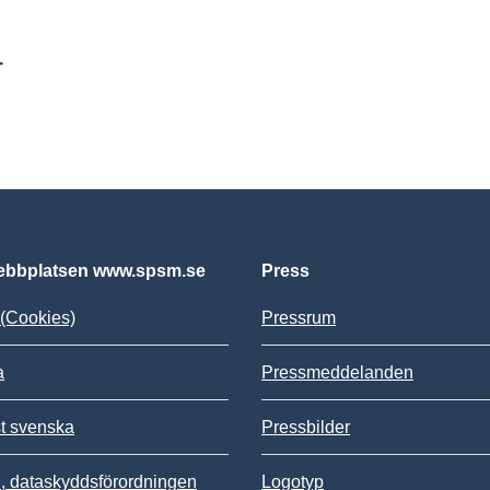
r
bbplatsen www.spsm.se
Press
(Cookies)
Pressrum
a
Pressmeddelanden
st svenska
Pressbilder
 dataskyddsförordningen
Logotyp