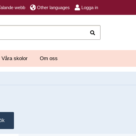
Talande webb
Other languages
Logga in
Sök
Våra skolor
Om oss
ök