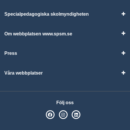
Specialpedagogiska skolmyndigheten
Vis
Om webbplatsen www.spsm.se
Vis
Press
Visa
Våra webbplatser
Visa
Följ oss
SPSM på Facebook
SPSM på Instagram
Följ oss på Linkedin