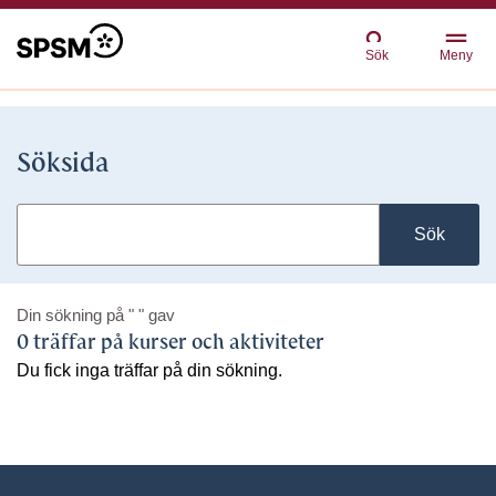
Sök
Meny
Söksida
Sök
Din sökning på
" "
gav
0 träffar på kurser och aktiviteter
Du fick inga träffar på din sökning.