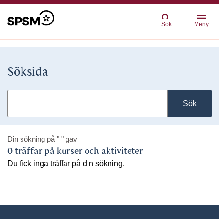
Sök
Meny
Söksida
Sök
Din sökning på
" "
gav
0 träffar på kurser och aktiviteter
Du fick inga träffar på din sökning.