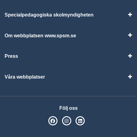
Specialpedagogiska skolmyndigheten
Vis
Om webbplatsen www.spsm.se
Vis
Press
Visa
Våra webbplatser
Visa
Följ oss
SPSM på Facebook
SPSM på Instagram
Följ oss på Linkedin