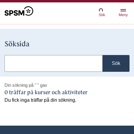
Sök
Meny
Söksida
Sök
Din sökning på
" "
gav
0 träffar på kurser och aktiviteter
Du fick inga träffar på din sökning.