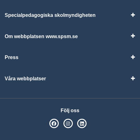
Specialpedagogiska skolmyndigheten
Vis
Om webbplatsen www.spsm.se
Vis
Press
Visa
Våra webbplatser
Visa
Följ oss
SPSM på Facebook
SPSM på Instagram
Följ oss på Linkedin