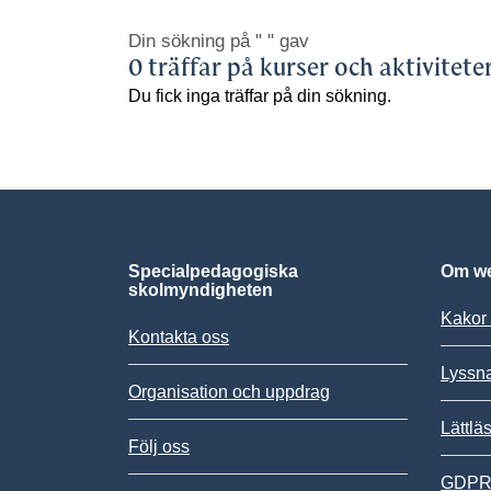
Din sökning på
" "
gav
0 träffar på kurser och aktivitete
Du fick inga träffar på din sökning.
Specialpedagogiska
Om we
skolmyndigheten
Kakor 
Kontakta oss
Lyssn
Organisation och uppdrag
Lättlä
Följ oss
GDPR,