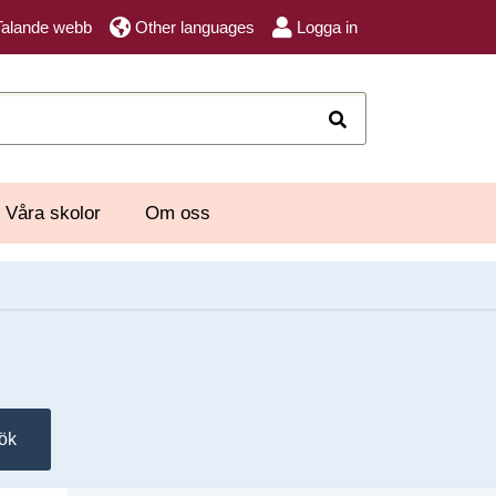
Talande webb
Other languages
Logga in
Sök
Våra skolor
Om oss
ök