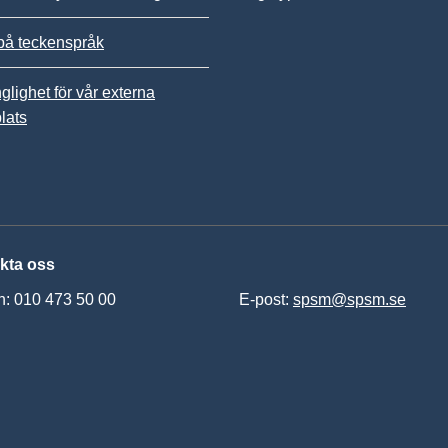
på teckenspråk
nglighet för vår externa
lats
kta oss
n: 010 473 50 00
E-post:
spsm@spsm.se