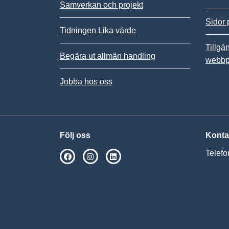
Samverkan och projekt
Sidor 
Tidningen Lika värde
Tillgä
Begära ut allmän handling
webbp
Jobba hos oss
Följ oss
Konta
Telefo
SPSM på Facebook
SPSM på Instagram
Följ oss på Linkedin