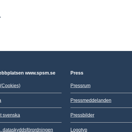
r
bbplatsen www.spsm.se
Press
(Cookies)
Pressrum
a
Pressmeddelanden
st svenska
Pressbilder
 dataskyddsförordningen
Logotyp