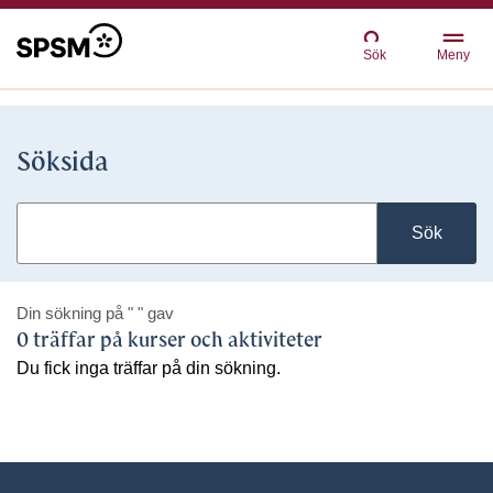
Sök
Meny
Söksida
Sök
Din sökning på
" "
gav
0 träffar på kurser och aktiviteter
Du fick inga träffar på din sökning.