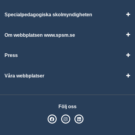
Specialpedagogiska skolmyndigheten
Vis
Om webbplatsen www.spsm.se
Vis
Press
Visa
Våra webbplatser
Visa
Följ oss
SPSM på Facebook
SPSM på Instagram
Följ oss på Linkedin