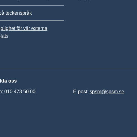
på teckenspråk
nglighet för vår externa
lats
kta oss
n: 010 473 50 00
E-post:
spsm@spsm.se