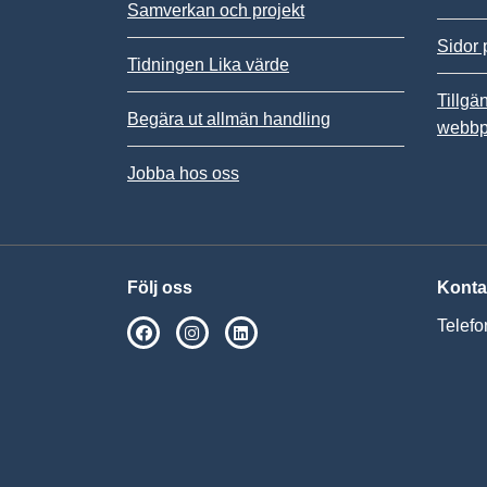
Samverkan och projekt
Sidor 
Tidningen Lika värde
Tillgä
Begära ut allmän handling
webbp
Jobba hos oss
Följ oss
Konta
Telefo
SPSM på Facebook
SPSM på Instagram
Följ oss på Linkedin