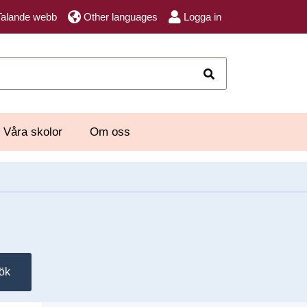
Talande webb
Other languages
Logga in
Sök
Våra skolor
Om oss
ök