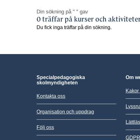
Din sökning på
" "
gav
0 träffar på kurser och aktivitete
Du fick inga träffar på din sökning.
Specialpedagogiska
Om we
skolmyndigheten
Kakor 
Kontakta oss
Lyssn
Organisation och uppdrag
Lättlä
Följ oss
GDPR,