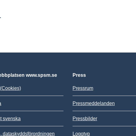
r
bbplatsen www.spsm.se
Press
(Cookies)
Pressrum
a
Pressmeddelanden
st svenska
Pressbilder
 dataskyddsförordningen
Logotyp