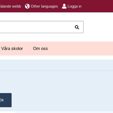
Talande webb
Other languages
Logga in
Sök
Våra skolor
Om oss
ök