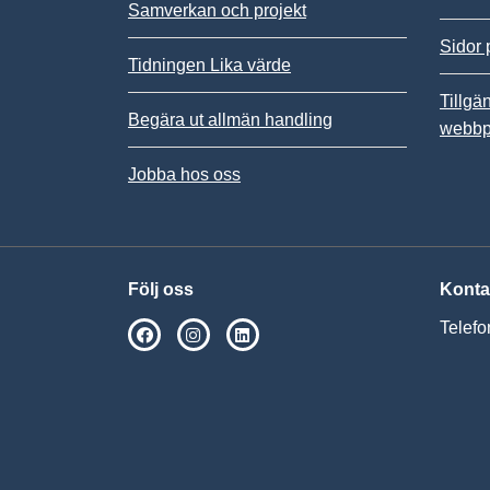
Samverkan och projekt
Sidor 
Tidningen Lika värde
Tillgä
Begära ut allmän handling
webbp
Jobba hos oss
Följ oss
Konta
Telefo
SPSM på Facebook
SPSM på Instagram
Följ oss på Linkedin