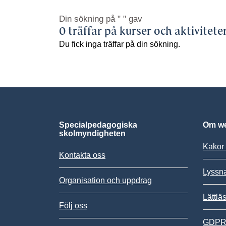
Din sökning på
" "
gav
0 träffar på kurser och aktivitete
Du fick inga träffar på din sökning.
Specialpedagogiska
Om we
skolmyndigheten
Kakor 
Kontakta oss
Lyssn
Organisation och uppdrag
Lättlä
Följ oss
GDPR,