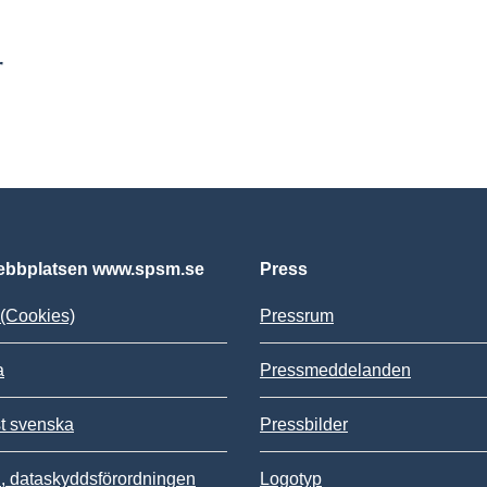
r
bbplatsen www.spsm.se
Press
(Cookies)
Pressrum
a
Pressmeddelanden
st svenska
Pressbilder
 dataskyddsförordningen
Logotyp