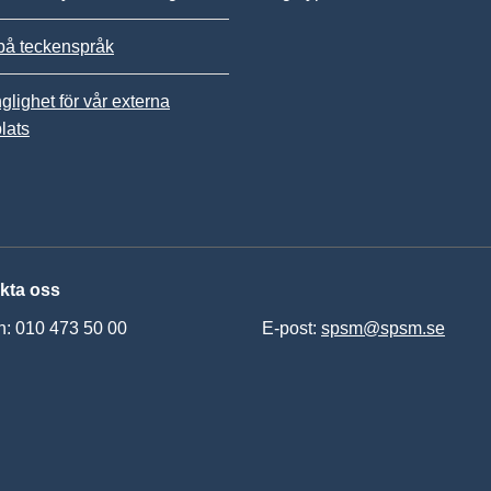
på teckenspråk
nglighet för vår externa
lats
kta oss
n: 010 473 50 00
E-post:
spsm@spsm.se