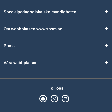
Specialpedagogiska skolmyndigheten
Vis
Om webbplatsen www.spsm.se
Vis
Press
Visa
Våra webbplatser
Visa
Följ oss
SPSM på Facebook
SPSM på Instagram
Följ oss på Linkedin