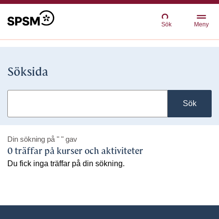
Sök
Meny
Söksida
Sök
Din sökning på
" "
gav
0 träffar på kurser och aktiviteter
Du fick inga träffar på din sökning.