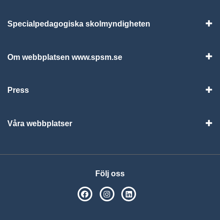
Specialpedagogiska skolmyndigheten
Vis
Om webbplatsen www.spsm.se
Vis
Press
Visa
Våra webbplatser
Visa
Följ oss
SPSM på Facebook
SPSM på Instagram
Följ oss på Linkedin