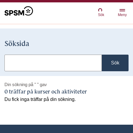
Sök
Meny
Söksida
Sök
Din sökning på
" "
gav
0 träffar på kurser och aktiviteter
Du fick inga träffar på din sökning.