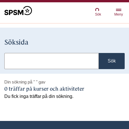
Sök
Meny
Söksida
Sök
Din sökning på
" "
gav
0 träffar på kurser och aktiviteter
Du fick inga träffar på din sökning.