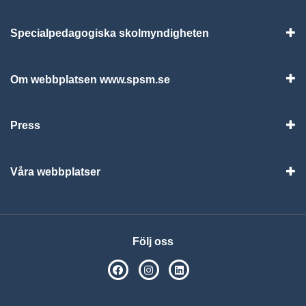
Specialpedagogiska skolmyndigheten
Vis
Om webbplatsen www.spsm.se
Vis
Press
Visa
Våra webbplatser
Visa
Följ oss
SPSM på Facebook
SPSM på Instagram
Följ oss på Linkedin