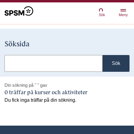
Sök
Meny
Söksida
Sök
Din sökning på
" "
gav
0 träffar på kurser och aktiviteter
Du fick inga träffar på din sökning.