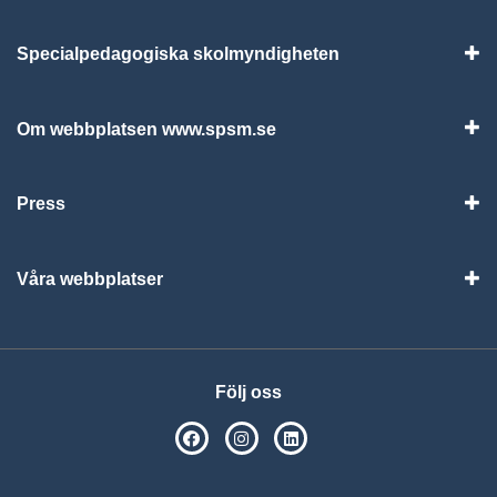
Specialpedagogiska skolmyndigheten
Vis
Om webbplatsen www.spsm.se
Vis
Press
Visa
Våra webbplatser
Visa
Följ oss
SPSM på Facebook
SPSM på Instagram
Följ oss på Linkedin