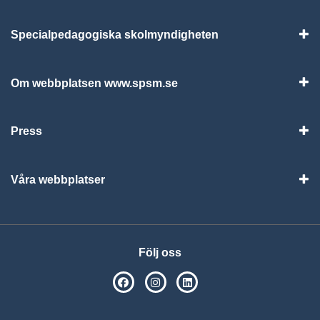
Specialpedagogiska skolmyndigheten
Vis
Om webbplatsen www.spsm.se
Vis
Press
Visa
Våra webbplatser
Visa
Följ oss
SPSM på Facebook
SPSM på Instagram
Följ oss på Linkedin