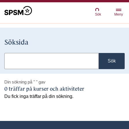
Sök
Meny
Söksida
Sök
Din sökning på
" "
gav
0 träffar på kurser och aktiviteter
Du fick inga träffar på din sökning.