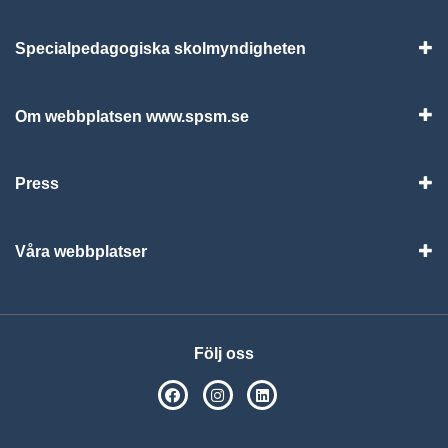
Specialpedagogiska skolmyndigheten
Vis
Om webbplatsen www.spsm.se
Vis
Press
Visa
Våra webbplatser
Visa
Följ oss
SPSM på Facebook
SPSM på Instagram
Följ oss på Linkedin