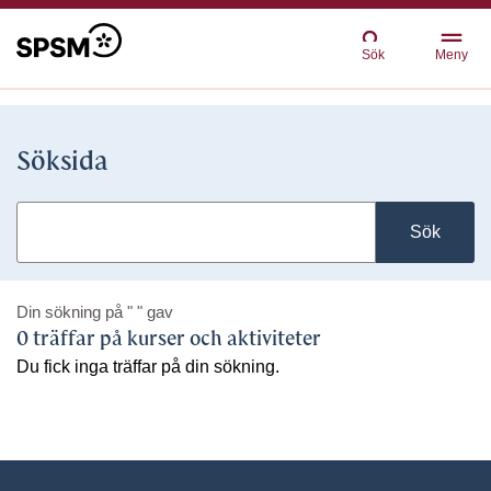
Sök
Meny
Söksida
Sök
Din sökning på
" "
gav
0 träffar på kurser och aktiviteter
Du fick inga träffar på din sökning.