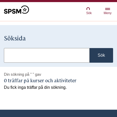
Sök
Meny
Söksida
Sök
Din sökning på
" "
gav
0 träffar på kurser och aktiviteter
Du fick inga träffar på din sökning.