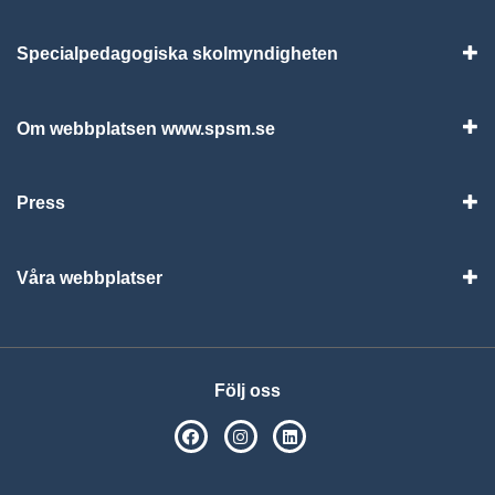
Specialpedagogiska skolmyndigheten
Vis
Om webbplatsen www.spsm.se
Vis
Press
Visa
Våra webbplatser
Visa
Följ oss
SPSM på Facebook
SPSM på Instagram
Följ oss på Linkedin