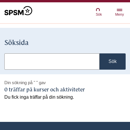
Sök
Meny
Söksida
Sök
Din sökning på
" "
gav
0 träffar på kurser och aktiviteter
Du fick inga träffar på din sökning.