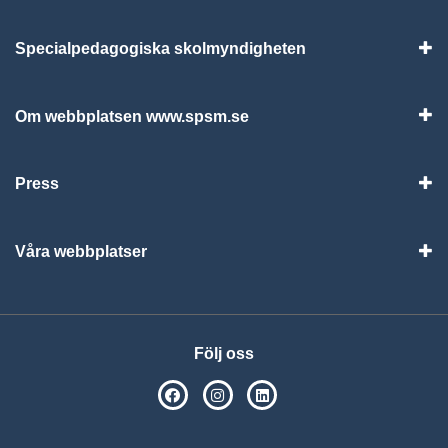
Specialpedagogiska skolmyndigheten
Vis
Om webbplatsen www.spsm.se
Vis
Press
Visa
Våra webbplatser
Visa
Följ oss
SPSM på Facebook
SPSM på Instagram
Följ oss på Linkedin