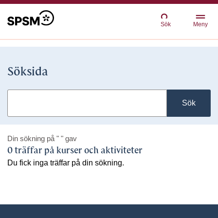
Sök
Meny
Söksida
Sök
Din sökning på
" "
gav
0 träffar på kurser och aktiviteter
Du fick inga träffar på din sökning.