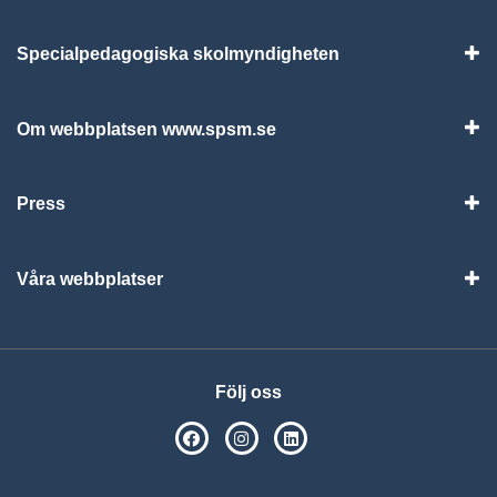
Specialpedagogiska skolmyndigheten
Vis
Om webbplatsen www.spsm.se
Vis
Press
Visa
Våra webbplatser
Visa
Följ oss
SPSM på Facebook
SPSM på Instagram
Följ oss på Linkedin