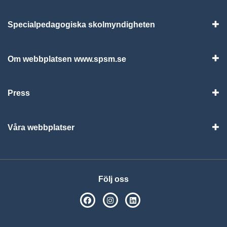
Specialpedagogiska skolmyndigheten
Vis
Om webbplatsen www.spsm.se
Vis
Press
Visa
Våra webbplatser
Visa
Följ oss
SPSM på Facebook
SPSM på Instagram
Följ oss på Linkedin