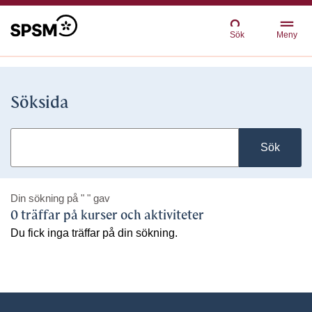
Sök
Meny
Söksida
Sök
Din sökning på
" "
gav
0 träffar på kurser och aktiviteter
Du fick inga träffar på din sökning.