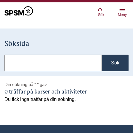
Sök
Meny
Söksida
Sök
Din sökning på
" "
gav
0 träffar på kurser och aktiviteter
Du fick inga träffar på din sökning.