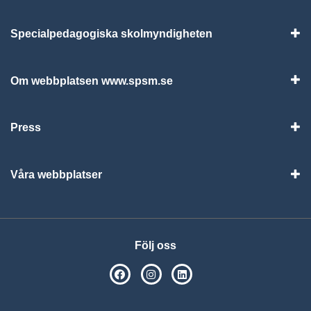
Specialpedagogiska skolmyndigheten
Vis
Om webbplatsen www.spsm.se
Vis
Press
Visa
Våra webbplatser
Visa
Följ oss
SPSM på Facebook
SPSM på Instagram
Följ oss på Linkedin