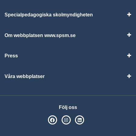
Specialpedagogiska skolmyndigheten
Vis
Om webbplatsen www.spsm.se
Vis
Press
Visa
Våra webbplatser
Visa
Följ oss
SPSM på Facebook
SPSM på Instagram
Följ oss på Linkedin