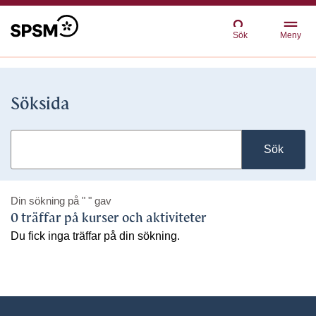
Sök
Meny
Söksida
Sök
Din sökning på
" "
gav
0 träffar på kurser och aktiviteter
Du fick inga träffar på din sökning.