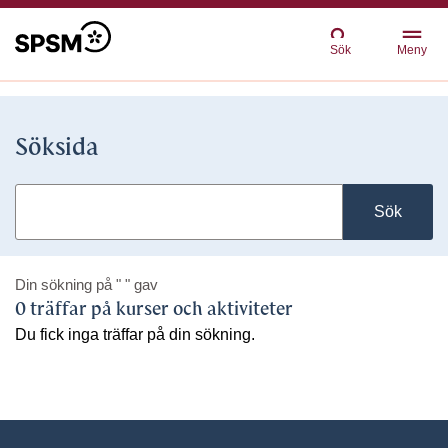
Sök
Meny
Söksida
Sök
Din sökning på
" "
gav
0 träffar på kurser och aktiviteter
Du fick inga träffar på din sökning.