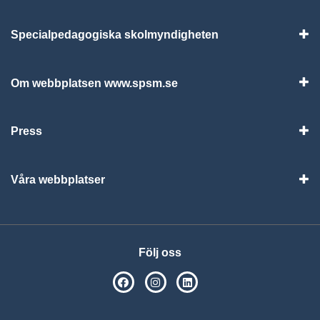
Specialpedagogiska skolmyndigheten
Vis
Om webbplatsen www.spsm.se
Vis
Press
Visa
Våra webbplatser
Visa
Följ oss
SPSM på Facebook
SPSM på Instagram
Följ oss på Linkedin