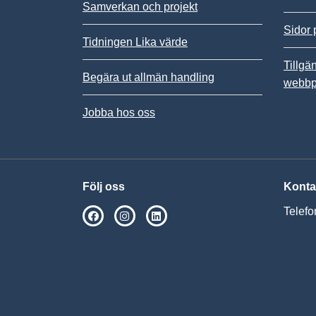
Samverkan och projekt
Sidor 
Tidningen Lika värde
Tillgä
Begära ut allmän handling
webbp
Jobba hos oss
Följ oss
Konta
Telefo
SPSM på Facebook
SPSM på Instagram
Följ oss på Linkedin