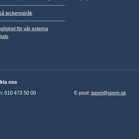
på teckenspråk
nglighet för vår externa
lats
kta oss
n: 010 473 50 00
E-post:
spsm@spsm.se