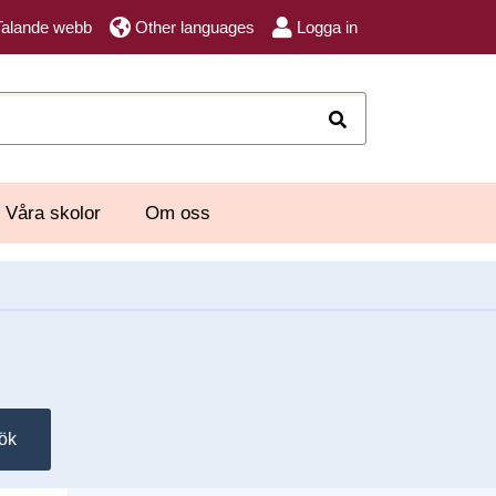
Talande webb
Other languages
Logga in
Sök
Våra skolor
Om oss
ök