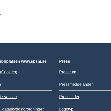
r
bbplatsen www.spsm.se
Press
(Cookies)
Pressrum
a
Pressmeddelanden
st svenska
Pressbilder
 dataskyddsförordningen
Logotyp