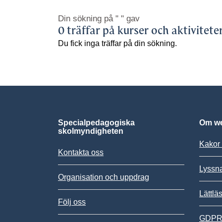
Din sökning på
" "
gav
0 träffar på kurser och aktivitete
Du fick inga träffar på din sökning.
Specialpedagogiska
Om we
skolmyndigheten
Kakor 
Kontakta oss
Lyssn
Organisation och uppdrag
Lättlä
Följ oss
GDPR,