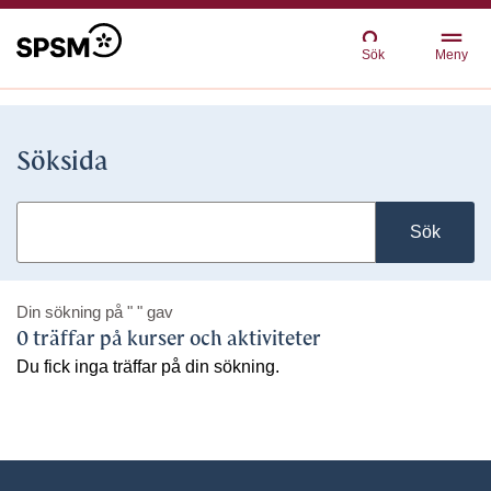
Sök
Meny
Söksida
Sök
Din sökning på
" "
gav
0 träffar på kurser och aktiviteter
Du fick inga träffar på din sökning.