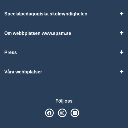
Specialpedagogiska skolmyndigheten
Vis
Om webbplatsen www.spsm.se
Vis
Press
Visa
Våra webbplatser
Visa
Följ oss
SPSM på Facebook
SPSM på Instagram
Följ oss på Linkedin