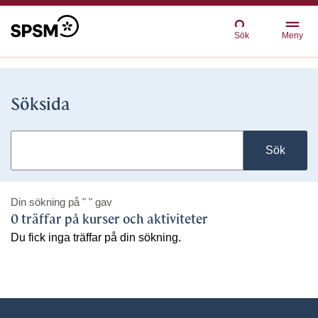
Sök
Meny
Söksida
Sök
Din sökning på
" "
gav
0 träffar på kurser och aktiviteter
Du fick inga träffar på din sökning.