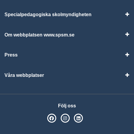
Specialpedagogiska skolmyndigheten
Vis
Om webbplatsen www.spsm.se
Vis
Press
Visa
Våra webbplatser
Visa
Följ oss
SPSM på Facebook
SPSM på Instagram
Följ oss på Linkedin