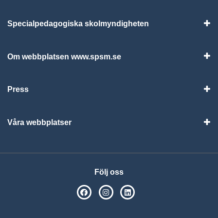
Specialpedagogiska skolmyndigheten
Vis
Om webbplatsen www.spsm.se
Vis
Press
Visa
Våra webbplatser
Visa
Följ oss
SPSM på Facebook
SPSM på Instagram
Följ oss på Linkedin