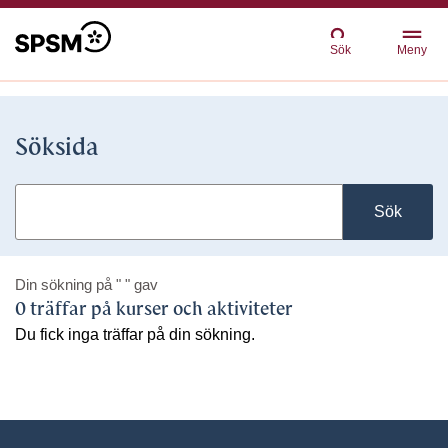
Sök
Meny
Söksida
Sök
Din sökning på
" "
gav
0 träffar på kurser och aktiviteter
Du fick inga träffar på din sökning.