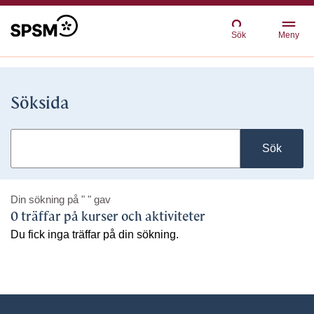
Sök
Meny
Söksida
Sök
Din sökning på
" "
gav
0 träffar på kurser och aktiviteter
Du fick inga träffar på din sökning.