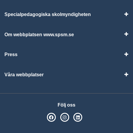
Specialpedagogiska skolmyndigheten
Vis
Om webbplatsen www.spsm.se
Vis
Press
Visa
Våra webbplatser
Visa
Följ oss
SPSM på Facebook
SPSM på Instagram
Följ oss på Linkedin