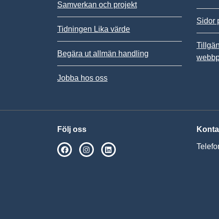
Samverkan och projekt
Sidor 
Tidningen Lika värde
Tillgä
Begära ut allmän handling
webbp
Jobba hos oss
Följ oss
Konta
Telefo
SPSM på Facebook
SPSM på Instagram
Följ oss på Linkedin