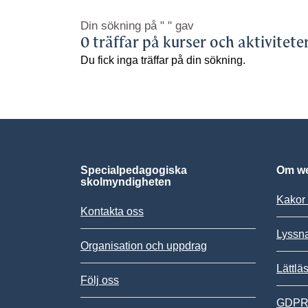
Din sökning på
" "
gav
0 träffar på kurser och aktivitete
Du fick inga träffar på din sökning.
Specialpedagogiska
Om we
skolmyndigheten
Kakor 
Kontakta oss
Lyssn
Organisation och uppdrag
Lättlä
Följ oss
GDPR,