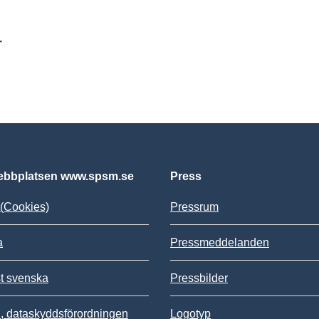
r
bbplatsen www.spsm.se
Press
(Cookies)
Pressrum
a
Pressmeddelanden
st svenska
Pressbilder
 dataskyddsförordningen
Logotyp