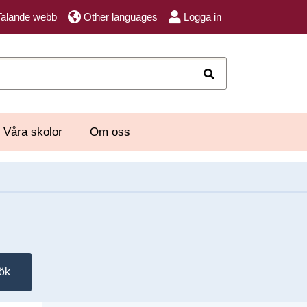
Talande webb
Other languages
Logga in
Sök
Våra skolor
Om oss
ök