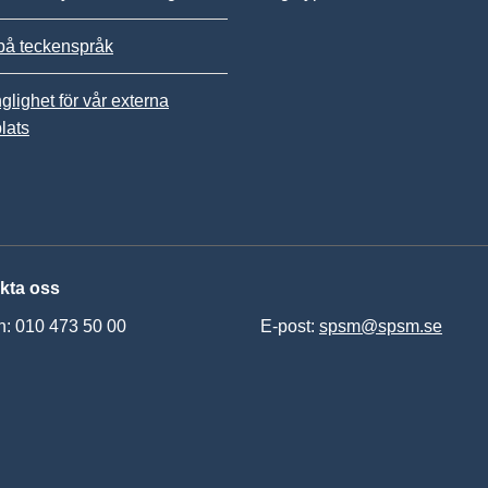
på teckenspråk
nglighet för vår externa
lats
kta oss
n: 010 473 50 00
E-post:
spsm@spsm.se