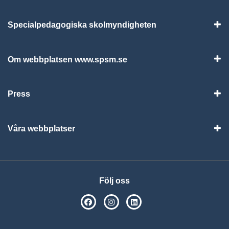
Specialpedagogiska skolmyndigheten
Vis
Om webbplatsen www.spsm.se
Vis
Press
Visa
Våra webbplatser
Visa
Följ oss
SPSM på Facebook
SPSM på Instagram
Följ oss på Linkedin