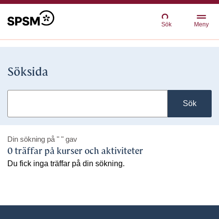
Sök
Meny
Söksida
Sök
Din sökning på
" "
gav
0 träffar på kurser och aktiviteter
Du fick inga träffar på din sökning.