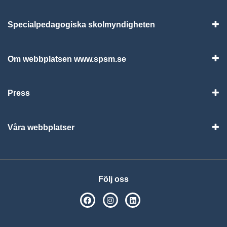
Specialpedagogiska skolmyndigheten
Vis
Om webbplatsen www.spsm.se
Vis
Press
Visa
Våra webbplatser
Visa
Följ oss
SPSM på Facebook
SPSM på Instagram
Följ oss på Linkedin