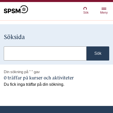
Sök
Meny
Söksida
Sök
Din sökning på
" "
gav
0 träffar på kurser och aktiviteter
Du fick inga träffar på din sökning.