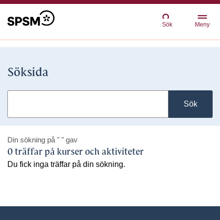
Sök
Meny
Söksida
Sök
Din sökning på
" "
gav
0 träffar på kurser och aktiviteter
Du fick inga träffar på din sökning.