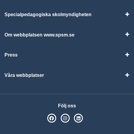
Specialpedagogiska skolmyndigheten
Vis
Om webbplatsen www.spsm.se
Vis
Press
Visa
Våra webbplatser
Visa
Följ oss
SPSM på Facebook
SPSM på Instagram
Följ oss på Linkedin