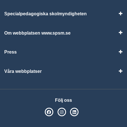
Specialpedagogiska skolmyndigheten
Vis
Om webbplatsen www.spsm.se
Vis
Press
Visa
Våra webbplatser
Visa
Följ oss
SPSM på Facebook
SPSM på Instagram
Följ oss på Linkedin