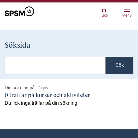
Sök
Meny
Söksida
Sök
Din sökning på
" "
gav
0 träffar på kurser och aktiviteter
Du fick inga träffar på din sökning.