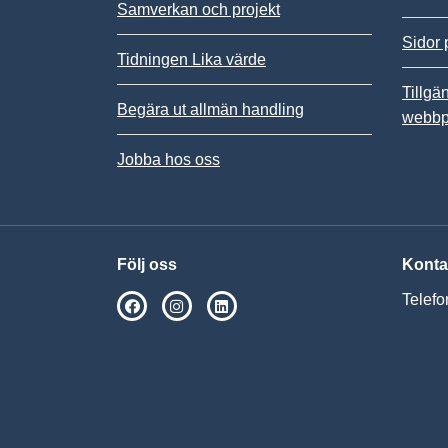
Samverkan och projekt
Sidor 
Tidningen Lika värde
Tillgä
Begära ut allmän handling
webbp
Jobba hos oss
Följ oss
Konta
Telefo
SPSM på Facebook
SPSM på Instagram
Följ oss på Linkedin