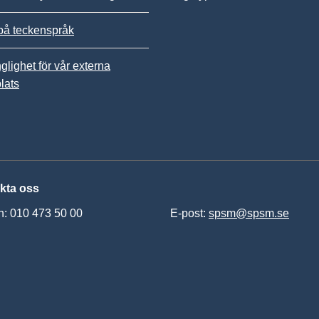
på teckenspråk
nglighet för vår externa
lats
kta oss
n: 010 473 50 00
E-post:
spsm@spsm.se