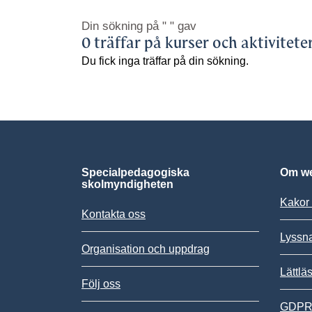
Din sökning på
" "
gav
0 träffar på kurser och aktivitete
Du fick inga träffar på din sökning.
Specialpedagogiska
Om we
skolmyndigheten
Kakor 
Kontakta oss
Lyssn
Organisation och uppdrag
Lättlä
Följ oss
GDPR,