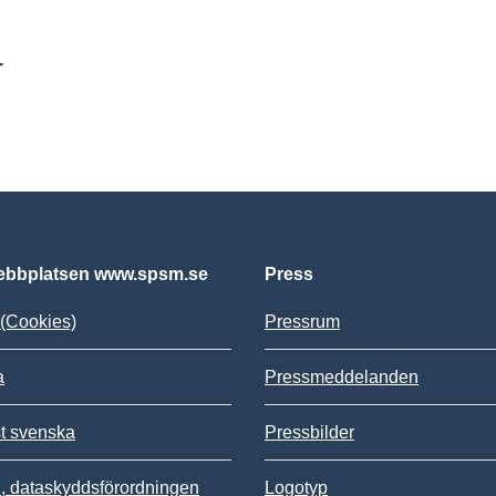
r
bbplatsen www.spsm.se
Press
(Cookies)
Pressrum
a
Pressmeddelanden
st svenska
Pressbilder
 dataskyddsförordningen
Logotyp