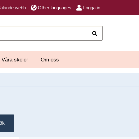
Talande webb
Other languages
Logga in
Sök
Våra skolor
Om oss
ök