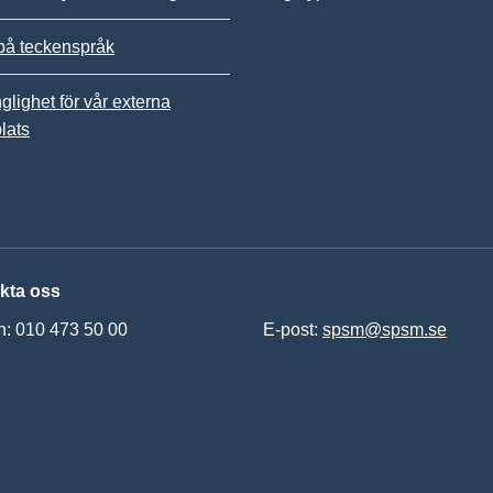
på teckenspråk
nglighet för vår externa
lats
kta oss
n: 010 473 50 00
E-post:
spsm@spsm.se