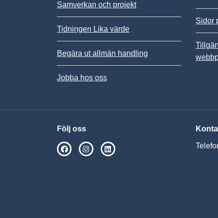
Samverkan och projekt
Sidor 
Tidningen Lika värde
Tillgä
Begära ut allmän handling
webbp
Jobba hos oss
Följ oss
Konta
Telefo
SPSM på Facebook
SPSM på Instagram
Följ oss på Linkedin