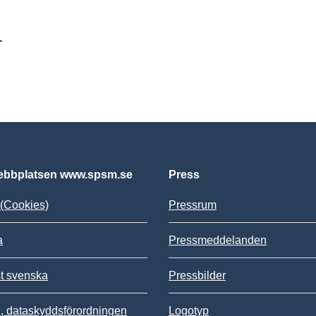
r
bbplatsen www.spsm.se
Press
(Cookies)
Pressrum
a
Pressmeddelanden
st svenska
Pressbilder
 dataskyddsförordningen
Logotyp