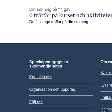
Din sökning på
" "
gav
0 träffar på kurser och aktivitete
Du fick inga träffar på din sökning.
Specialpedagogiska
Om we
skolmyndigheten
Kakor 
Kontakta oss
Lyssn
Organisation och uppdrag
Lättlä
Följ oss
GDPR,