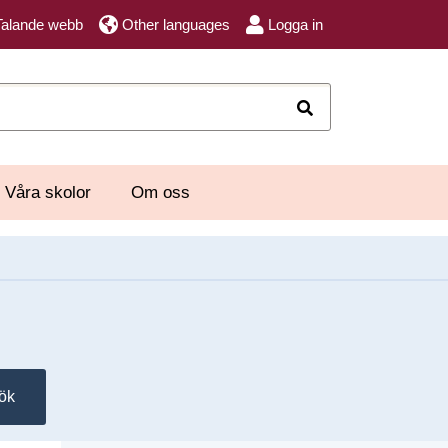
Talande webb
Other languages
Logga in
Sök
Våra skolor
Om oss
ök