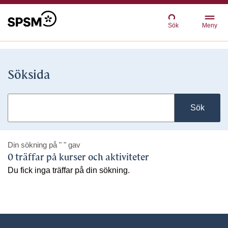
Sök
Meny
Söksida
Sök
Din sökning på
" "
gav
0 träffar på kurser och aktiviteter
Du fick inga träffar på din sökning.