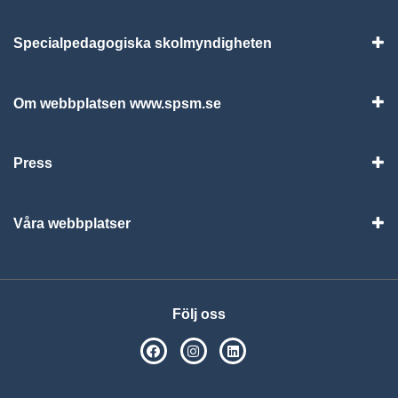
Specialpedagogiska skolmyndigheten
Vis
Om webbplatsen www.spsm.se
Vis
Press
Visa
Våra webbplatser
Visa
Följ oss
SPSM på Facebook
SPSM på Instagram
Följ oss på Linkedin