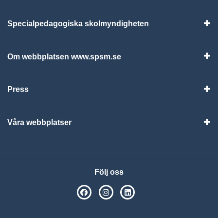
Specialpedagogiska skolmyndigheten
Vis
Om webbplatsen www.spsm.se
Vis
Press
Visa
Våra webbplatser
Visa
Följ oss
SPSM på Facebook
SPSM på Instagram
Följ oss på Linkedin