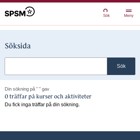
Sök
Meny
Söksida
Sök
Din sökning på
" "
gav
0 träffar på kurser och aktiviteter
Du fick inga träffar på din sökning.