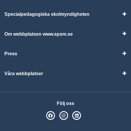
Specialpedagogiska skolmyndigheten
Vis
Om webbplatsen www.spsm.se
Vis
Press
Visa
Våra webbplatser
Visa
Följ oss
SPSM på Facebook
SPSM på Instagram
Följ oss på Linkedin