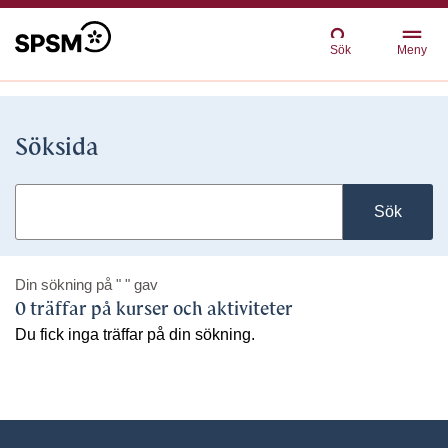
Sök
Meny
Söksida
Sök
Din sökning på
" "
gav
0 träffar på kurser och aktiviteter
Du fick inga träffar på din sökning.