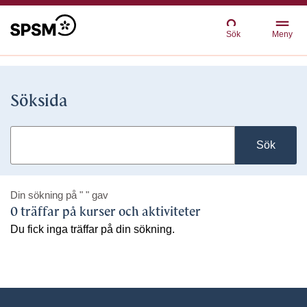
Sök
Meny
Söksida
Sök
Din sökning på
" "
gav
0 träffar på kurser och aktiviteter
Du fick inga träffar på din sökning.