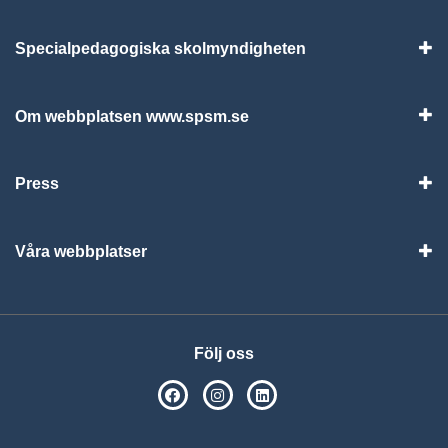
Specialpedagogiska skolmyndigheten
Vis
Om webbplatsen www.spsm.se
Vis
Press
Visa
Våra webbplatser
Visa
Följ oss
SPSM på Facebook
SPSM på Instagram
Följ oss på Linkedin