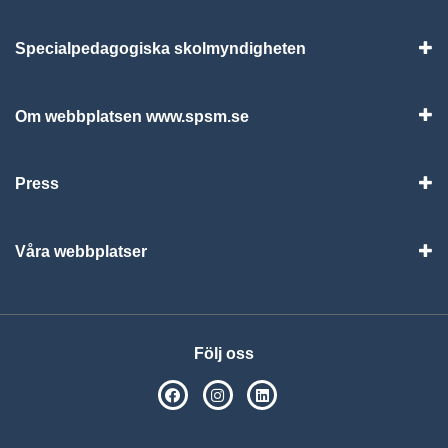
Specialpedagogiska skolmyndigheten
Vis
Om webbplatsen www.spsm.se
Vis
Press
Visa
Våra webbplatser
Visa
Följ oss
SPSM på Facebook
SPSM på Instagram
Följ oss på Linkedin