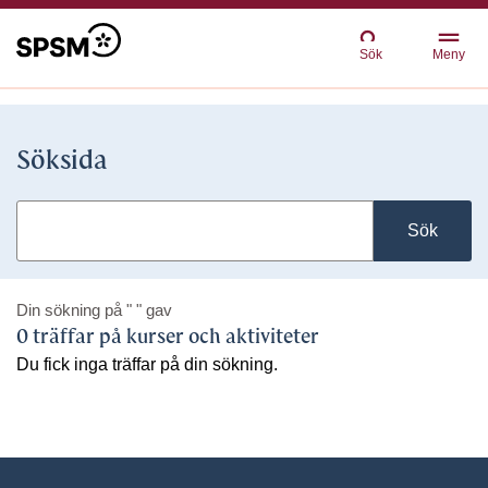
Sök
Meny
Söksida
Sök
Din sökning på
" "
gav
0 träffar på kurser och aktiviteter
Du fick inga träffar på din sökning.