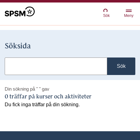
Sök
Meny
Söksida
Sök
Din sökning på
" "
gav
0 träffar på kurser och aktiviteter
Du fick inga träffar på din sökning.