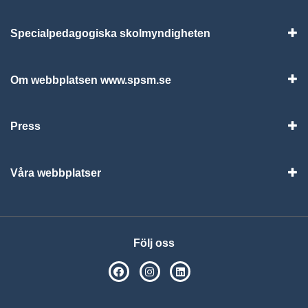
Specialpedagogiska skolmyndigheten
Vis
Om webbplatsen www.spsm.se
Vis
Press
Visa
Våra webbplatser
Visa
Följ oss
SPSM på Facebook
SPSM på Instagram
Följ oss på Linkedin