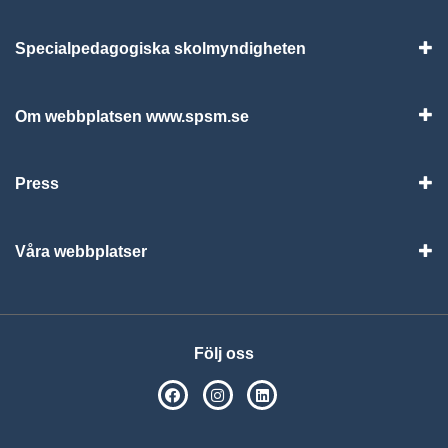
Specialpedagogiska skolmyndigheten
Vis
Om webbplatsen www.spsm.se
Vis
Press
Visa
Våra webbplatser
Visa
Följ oss
SPSM på Facebook
SPSM på Instagram
Följ oss på Linkedin