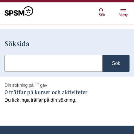
Sök
Meny
Söksida
Sök
Din sökning på
" "
gav
0 träffar på kurser och aktiviteter
Du fick inga träffar på din sökning.