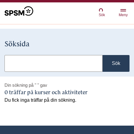
Sök
Meny
Söksida
Sök
Din sökning på
" "
gav
0 träffar på kurser och aktiviteter
Du fick inga träffar på din sökning.