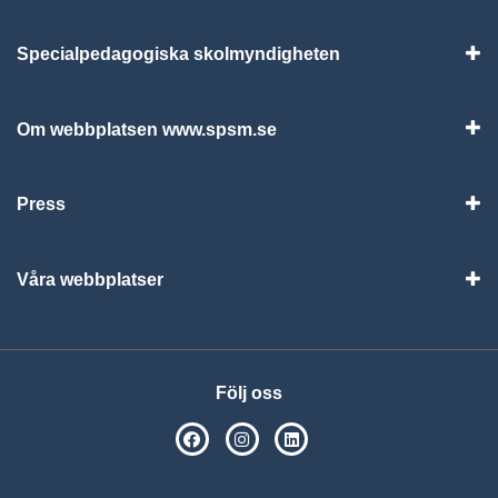
Specialpedagogiska skolmyndigheten
Vis
Om webbplatsen www.spsm.se
Vis
Press
Visa
Våra webbplatser
Visa
Följ oss
SPSM på Facebook
SPSM på Instagram
Följ oss på Linkedin