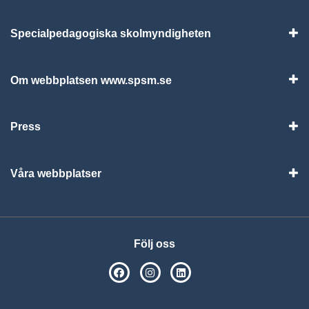
Specialpedagogiska skolmyndigheten
Vis
Om webbplatsen www.spsm.se
Vis
Press
Visa
Våra webbplatser
Visa
Följ oss
SPSM på Facebook
SPSM på Instagram
Följ oss på Linkedin