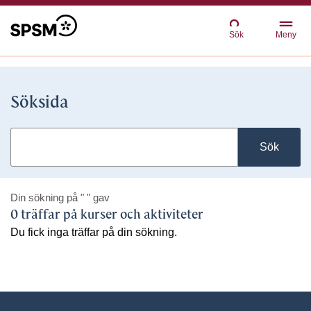
Sök
Meny
Söksida
Sök
Din sökning på
" "
gav
0 träffar på kurser och aktiviteter
Du fick inga träffar på din sökning.