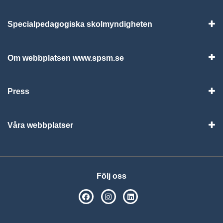
Specialpedagogiska skolmyndigheten
Vis
Om webbplatsen www.spsm.se
Vis
Press
Visa
Våra webbplatser
Visa
Följ oss
SPSM på Facebook
SPSM på Instagram
Följ oss på Linkedin