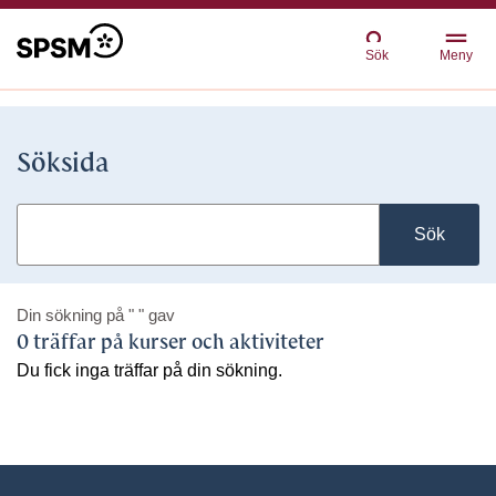
Sök
Meny
Söksida
Sök
Din sökning på
" "
gav
0 träffar på kurser och aktiviteter
Du fick inga träffar på din sökning.