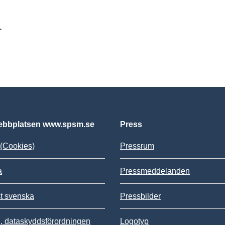
r
bbplatsen www.spsm.se
Press
(Cookies)
Pressrum
a
Pressmeddelanden
st svenska
Pressbilder
 dataskyddsförordningen
Logotyp