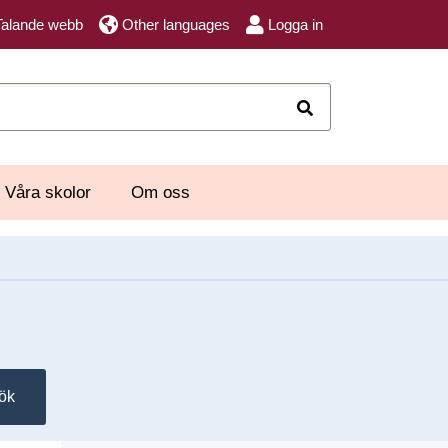
Talande webb
Other languages
Logga in
Sök
Våra skolor
Om oss
ök