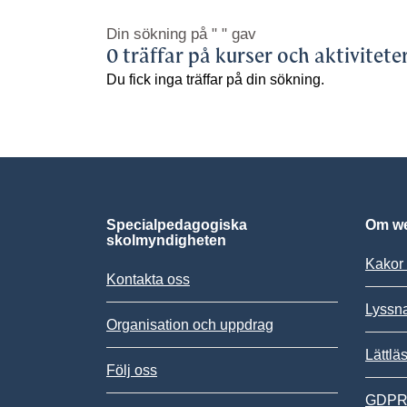
Din sökning på
" "
gav
0 träffar på kurser och aktivitete
Du fick inga träffar på din sökning.
Specialpedagogiska
Om we
skolmyndigheten
Kakor 
Kontakta oss
Lyssn
Organisation och uppdrag
Lättlä
Följ oss
GDPR,