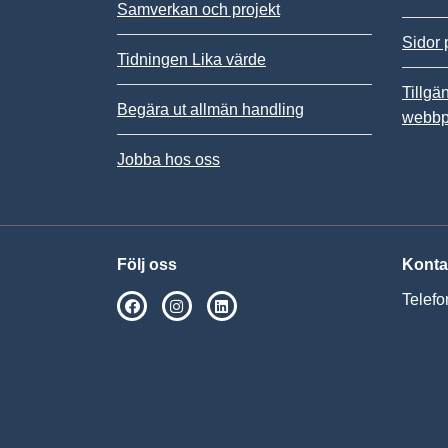
Samverkan och projekt
Sidor 
Tidningen Lika värde
Tillgä
Begära ut allmän handling
webbp
Jobba hos oss
Följ oss
Konta
Telefo
SPSM på Facebook
SPSM på Instagram
Följ oss på Linkedin