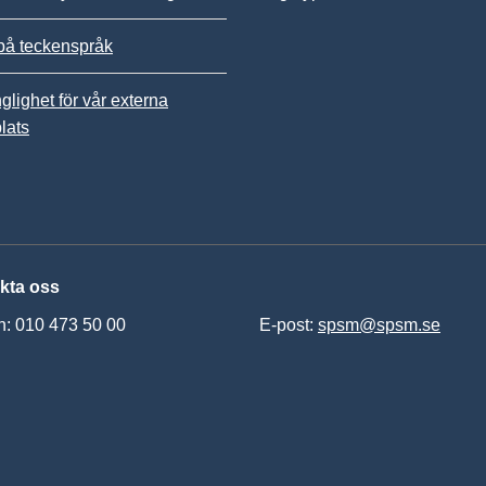
på teckenspråk
nglighet för vår externa
lats
kta oss
n: 010 473 50 00
E-post:
spsm@spsm.se