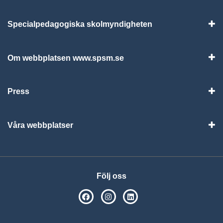
Specialpedagogiska skolmyndigheten
Vis
Om webbplatsen www.spsm.se
Vis
Press
Visa
Våra webbplatser
Visa
Följ oss
SPSM på Facebook
SPSM på Instagram
Följ oss på Linkedin