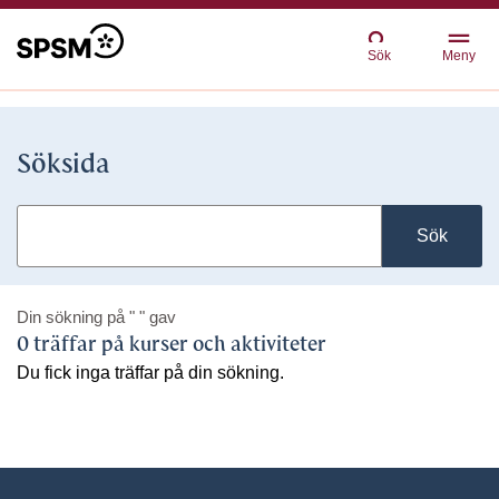
Sök
Meny
Söksida
Sök
Din sökning på
" "
gav
0 träffar på kurser och aktiviteter
Du fick inga träffar på din sökning.