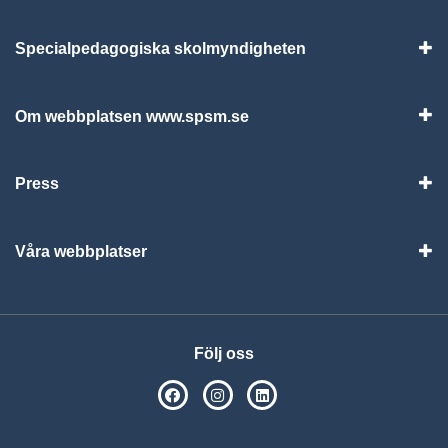
Specialpedagogiska skolmyndigheten
Vis
Om webbplatsen www.spsm.se
Vis
Press
Visa
Våra webbplatser
Visa
Följ oss
SPSM på Facebook
SPSM på Instagram
Följ oss på Linkedin