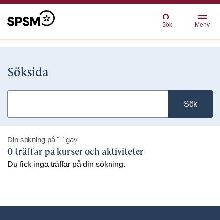
Sök
Meny
Söksida
Sök
Din sökning på
" "
gav
0 träffar på kurser och aktiviteter
Du fick inga träffar på din sökning.