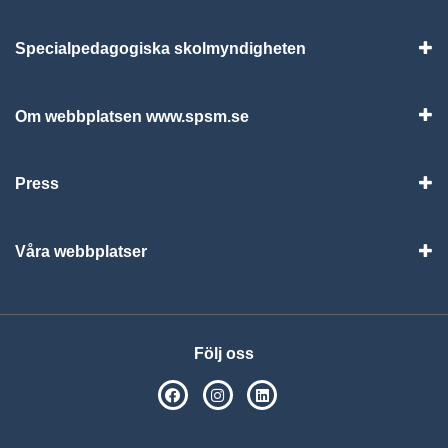
Specialpedagogiska skolmyndigheten
Vis
Om webbplatsen www.spsm.se
Vis
Press
Visa
Våra webbplatser
Visa
Följ oss
SPSM på Facebook
SPSM på Instagram
Följ oss på Linkedin