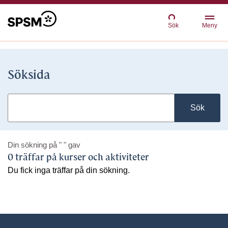
Sök
Meny
Söksida
Sök
Din sökning på
" "
gav
0 träffar på kurser och aktiviteter
Du fick inga träffar på din sökning.